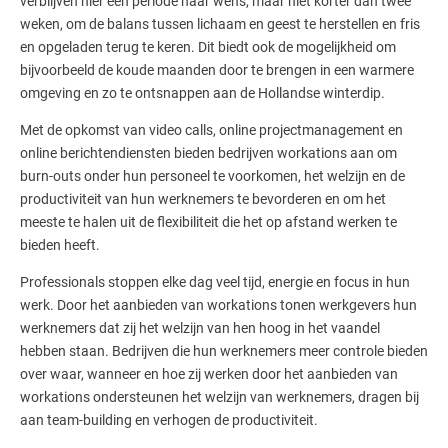
verblijven hier een periode naar wens, maar niet korter dan twee
weken, om de balans tussen lichaam en geest te herstellen en fris
en opgeladen terug te keren. Dit biedt ook de mogelijkheid om
bijvoorbeeld de koude maanden door te brengen in een warmere
omgeving en zo te ontsnappen aan de Hollandse winterdip.
Met de opkomst van video calls, online projectmanagement en
online berichtendiensten bieden bedrijven workations aan om
burn-outs onder hun personeel te voorkomen, het welzijn en de
productiviteit van hun werknemers te bevorderen en om het
meeste te halen uit de flexibiliteit die het op afstand werken te
bieden heeft.
Professionals stoppen elke dag veel tijd, energie en focus in hun
werk. Door het aanbieden van workations tonen werkgevers hun
werknemers dat zij het welzijn van hen hoog in het vaandel
hebben staan. Bedrijven die hun werknemers meer controle bieden
over waar, wanneer en hoe zij werken door het aanbieden van
workations ondersteunen het welzijn van werknemers, dragen bij
aan team-building en verhogen de productiviteit.